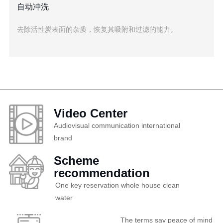
自动冲洗
去除活性炭表面的杂质，恢复其吸附和过滤的能力。
Video Center
Audiovisual communication international
brand
Scheme
recommendation
One key reservation whole house clean
water
The terms say peace of mind